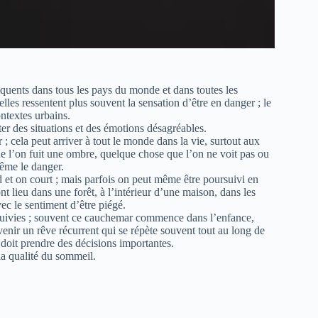
réquents dans tous les pays du monde et dans toutes les
lles ressentent plus souvent la sensation d’être en danger ; le
ontextes urbains.
nter des situations et des émotions désagréables.
 ; cela peut arriver à tout le monde dans la vie, surtout aux
que l’on fuit une ombre, quelque chose que l’on ne voit pas ou
même le danger.
ed et on court ; mais parfois on peut même être poursuivi en
ont lieu dans une forêt, à l’intérieur d’une maison, dans les
ec le sentiment d’être piégé.
rsuivies ; souvent ce cauchemar commence dans l’enfance,
venir un rêve récurrent qui se répète souvent tout au long de
 doit prendre des décisions importantes.
la qualité du sommeil.