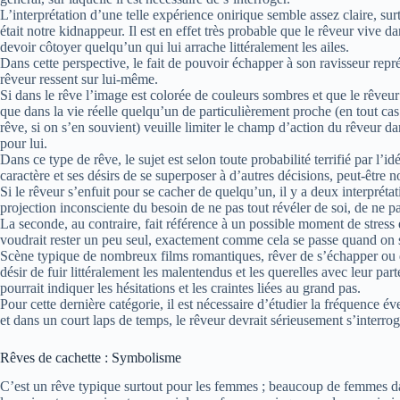
L’interprétation d’une telle expérience onirique semble assez claire, surto
était notre kidnappeur. Il est en effet très probable que le rêveur vive
devoir côtoyer quelqu’un qui lui arrache littéralement les ailes.
Dans cette perspective, le fait de pouvoir échapper à son ravisseur représ
rêveur ressent sur lui-même.
Si dans le rêve l’image est colorée de couleurs sombres et que le rêveur 
que dans la vie réelle quelqu’un de particulièrement proche (en tout cas i
rêve, si on s’en souvient) veuille limiter le champ d’action du rêveur 
pour lui.
Dans ce type de rêve, le sujet est selon toute probabilité terrifié par l
caractère et ses désirs de se superposer à d’autres décisions, peut-être 
Si le rêveur s’enfuit pour se cacher de quelqu’un, il y a deux interpréta
projection inconsciente du besoin de ne pas tout révéler de soi, de ne p
La seconde, au contraire, fait référence à un possible moment de stress
voudrait rester un peu seul, exactement comme cela se passe quand on s
Scène typique de nombreux films romantiques, rêver de s’échapper ou de
désir de fuir littéralement les malentendus et les querelles avec leur part
pourrait indiquer les hésitations et les craintes liées au grand pas.
Pour cette dernière catégorie, il est nécessaire d’étudier la fréquence éve
et dans un court laps de temps, le rêveur devrait sérieusement s’interroge
Rêves de cachette : Symbolisme
C’est un rêve typique surtout pour les femmes ; beaucoup de femmes d