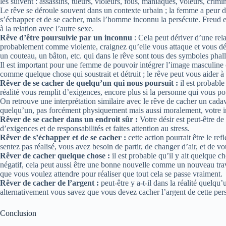
les suivent : assassins, tueurs, violeurs, fous, maniaques, voleurs, crimin
Le rêve se déroule souvent dans un contexte urbain ; la femme a peur d’ê
s’échapper et de se cacher, mais l’homme inconnu la persécute. Freud et
à la relation avec l’autre sexe.
Rêve d’être poursuivie par un inconnu
: Cela peut dériver d’une rela
probablement comme violente, craignez qu’elle vous attaque et vous détr
un couteau, un bâton, etc. qui dans le rêve sont tous des symboles phall
Il est important pour une femme de pouvoir intégrer l’image masculine
comme quelque chose qui soustrait et détruit ; le rêve peut vous aider à 
Rêver de se cacher de quelqu’un qui nous poursuit :
il est probable
réalité vous remplit d’exigences, encore plus si la personne qui vous pou
On retrouve une interprétation similaire avec le rêve de cacher un cadav
quelqu’un, pas forcément physiquement mais aussi moralement, votre in
Rêver de se cacher dans un endroit sûr :
Votre désir est peut-être de
d’exigences et de responsabilités et faites attention au stress.
Rêver de s’échapper et de se cacher :
cette action pourrait être le re
sentez pas réalisé, vous avez besoin de partir, de changer d’air, et de v
Rêver de cacher quelque chose :
il est probable qu’il y ait quelque 
négatif, cela peut aussi être une bonne nouvelle comme un nouveau trava
que vous voulez attendre pour réaliser que tout cela se passe vraiment.
Rêver de cacher de l’argent :
peut-être y a-t-il dans la réalité quelqu’
alternativement vous savez que vous devez cacher l’argent de cette per
Conclusion