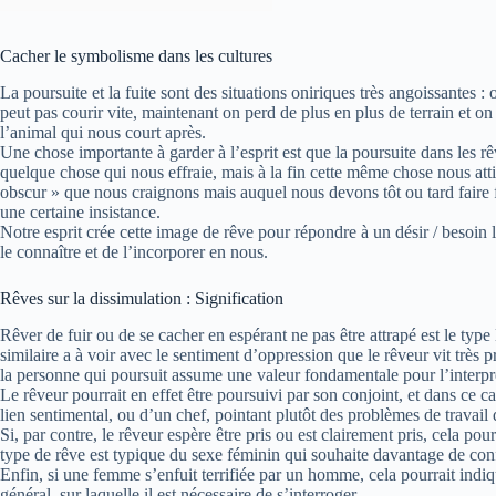
Cacher le symbolisme dans les cultures
La poursuite et la fuite sont des situations oniriques très angoissantes 
peut pas courir vite, maintenant on perd de plus en plus de terrain et on
l’animal qui nous court après.
Une chose importante à garder à l’esprit est que la poursuite dans les 
quelque chose qui nous effraie, mais à la fin cette même chose nous attir
obscur » que nous craignons mais auquel nous devons tôt ou tard faire f
une certaine insistance.
Notre esprit crée cette image de rêve pour répondre à un désir / besoin 
le connaître et de l’incorporer en nous.
Rêves sur la dissimulation : Signification
Rêver de fuir ou de se cacher en espérant ne pas être attrapé est le type
similaire a à voir avec le sentiment d’oppression que le rêveur vit très
la personne qui poursuit assume une valeur fondamentale pour l’interpré
Le rêveur pourrait en effet être poursuivi par son conjoint, et dans ce ca
lien sentimental, ou d’un chef, pointant plutôt des problèmes de travail 
Si, par contre, le rêveur espère être pris ou est clairement pris, cela pou
type de rêve est typique du sexe féminin qui souhaite davantage de conf
Enfin, si une femme s’enfuit terrifiée par un homme, cela pourrait indiq
général, sur laquelle il est nécessaire de s’interroger.