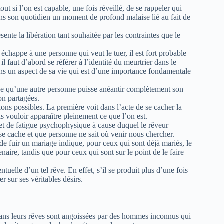
ut si l’on est capable, une fois réveillé, de se rappeler qui
 dans son quotidien un moment de profond malaise lié au fait de
ente la libération tant souhaitée par les contraintes que le
échappe à une personne qui veut le tuer, il est fort probable
l faut d’abord se référer à l’identité du meurtrier dans le
dans un aspect de sa vie qui est d’une importance fondamentale
’idée qu’une autre personne puisse anéantir complètement son
non partagées.
tions possibles. La première voit dans l’acte de se cacher la
as vouloir apparaître pleinement ce que l’on est.
 et de fatigue psychophysique à cause duquel le rêveur
e cache et que personne ne sait où venir nous chercher.
 fuir un mariage indique, pour ceux qui sont déjà mariés, le
enaire, tandis que pour ceux qui sont sur le point de le faire
ntuelle d’un tel rêve. En effet, s’il se produit plus d’une fois
r sur ses véritables désirs.
ans leurs rêves sont angoissées par des hommes inconnus qui