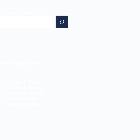
e quoi avez-vous rêvé ?
êves similaires :
Rêver de livre
Rêver de danser
Rêver d’un arbre
Rêver d’église
Rêver de prison