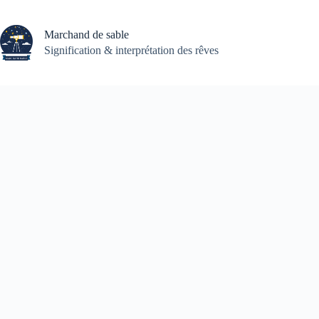
Passer
au
contenu
Marchand de sable
Signification & interprétation des rêves