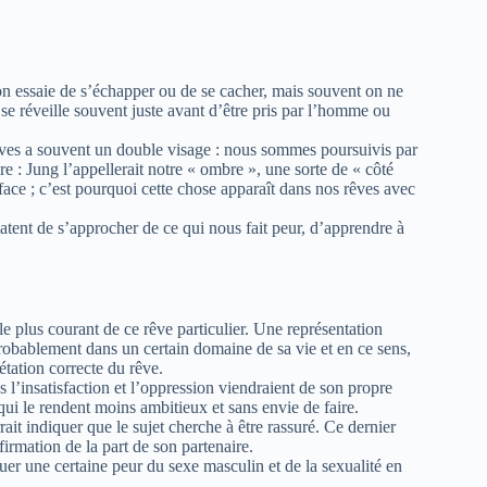
: on essaie de s’échapper ou de se cacher, mais souvent on ne
 se réveille souvent juste avant d’être pris par l’homme ou
rêves a souvent un double visage : nous sommes poursuivis par
e : Jung l’appellerait notre « ombre », une sorte de « côté
ace ; c’est pourquoi cette chose apparaît dans nos rêves avec
latent de s’approcher de ce qui nous fait peur, d’apprendre à
 le plus courant de ce rêve particulier. Une représentation
 probablement dans un certain domaine de sa vie et en ce sens,
tation correcte du rêve.
s l’insatisfaction et l’oppression viendraient de son propre
qui le rendent moins ambitieux et sans envie de faire.
rrait indiquer que le sujet cherche à être rassuré. Ce dernier
irmation de la part de son partenaire.
uer une certaine peur du sexe masculin et de la sexualité en