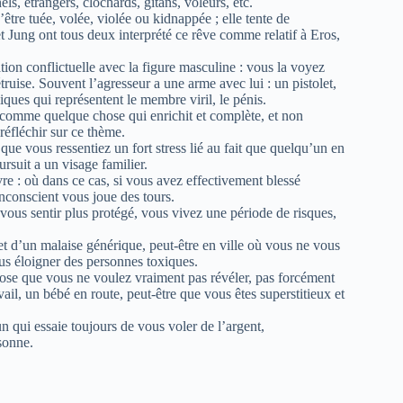
els, étrangers, clochards, gitans, voleurs, etc.
tre tuée, volée, violée ou kidnappée ; elle tente de
 Jung ont tous deux interprété ce rêve comme relatif à Eros,
tion conflictuelle avec la figure masculine : vous la voyez
uise. Souvent l’agresseur a une arme avec lui : un pistolet,
iques qui représentent le membre viril, le pénis.
 comme quelque chose qui enrichit et complète, et non
réfléchir sur ce thème.
 que vous ressentiez un fort stress lié au fait que quelqu’un en
rsuit a un visage familier.
re : où dans ce cas, si vous avez effectivement blessé
conscient vous joue des tours.
 vous sentir plus protégé, vous vivez une période de risques,
flet d’un malaise générique, peut-être en ville où vous ne vous
ous éloigner des personnes toxiques.
chose que vous ne voulez vraiment pas révéler, pas forcément
il, un bébé en route, peut-être que vous êtes superstitieux et
un qui essaie toujours de vous voler de l’argent,
sonne.