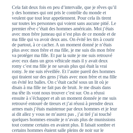
Cela fait deux fois en peu d’intervalle, que je rêves qu’il
y des hommes qui ont pris le contrôle du monde et
veulent que tout leur appetiennent. Pour cela ils tirent
sur toutes les personnes qui voient sans aucune pitié. Le
premier rêve c’était des hommes américain. Moi j’étais
avec mon frère jumeau qui n’est plus de ce monde et de
ma fille qui va avoir deux ans. On évité les tirs à courir
de partout, à ce cacher. A un moment donné je n’étais
plus avec mon frère et ma fille, je me suis dis mon frère
va protéger ma fille. Et par la suite je me suis retrouvé
avec eux dans un gros véhicule mais il y avait deux
romy c’est ma fille je ne savais plus qui était la vrai
romy. Je me suis réveillée. Et l’autre pareil des hommes
qui tiraient sur des gens j’étais avec mon frère et ma fille
on évité lez balles. On c’était caché sous un lit où je
disais à ma fille ne fait pas de bruit. Je me disais dans
ma tête ils vont nous trouver c’est sur. On a réussi
ensuite à s’échapper et ah un moment donnée je me suis
retrouvé entouré de tireurs et j’ai réussi à prendre deux
armes mais j’étais maintenue par deux hommes et je leur
ai dit allez y vous ne m’aurez pas , j’ai tiré j’ai touché
quelques hommes ensuite je n’avais plus de munissions
tout comme certains en avaient plus. Il faisait sombre et
certains hommes étaient salle pleins de noir sur le