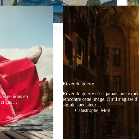
Rêver de guerre
Rêver de guerre n’est jamais une expér
nous ne nous en
rencontre cette image. Qu’il s’agisse d’
n et que…
simple spectateur…
Catastrophe
,
Mort