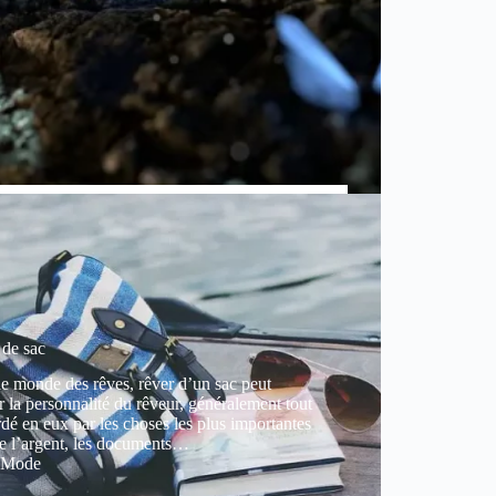
 de sac
e monde des rêves, rêver d’un sac peut
er la personnalité du rêveur, généralement tout
rdé en eux par les choses les plus importantes
 l’argent, les documents…
Mode