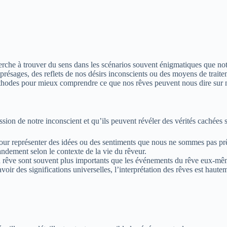
herche à trouver du sens dans les scénarios souvent énigmatiques que n
 présages, des reflets de nos désirs inconscients ou des moyens de trait
thodes pour mieux comprendre ce que nos rêves peuvent nous dire sur no
ession de notre inconscient et qu’ils peuvent révéler des vérités cachées
pour représenter des idées ou des sentiments que nous ne sommes pas prê
randement selon le contexte de la vie du rêveur.
n rêve sont souvent plus importants que les événements du rêve eux-mê
oir des significations universelles, l’interprétation des rêves est haute