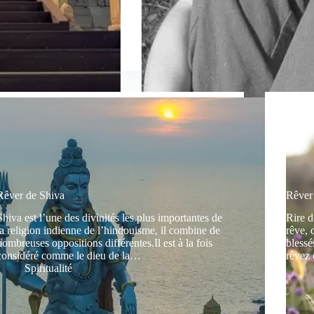
Rêver de Shiva
Rêver 
Shiva est l’une des divinités les plus importantes de
Rire d
la religion indienne de l’hindouisme, il combine de
rêve, 
nombreuses oppositions différentes.Il est à la fois
blessé
considéré comme le dieu de la…
rêvez
Spiritualité