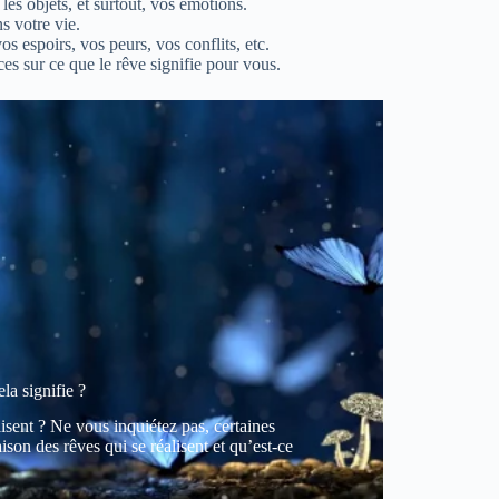
les objets, et surtout, vos émotions.
s votre vie.
s espoirs, vos peurs, vos conflits, etc.
s sur ce que le rêve signifie pour vous.
eurs et notre vie intérieure. En prêtant
 des directions pour notre croissance
 et de l’intuition du rêveur.
la signifie ?
isent ? Ne vous inquiétez pas, certaines
ison des rêves qui se réalisent et qu’est-ce