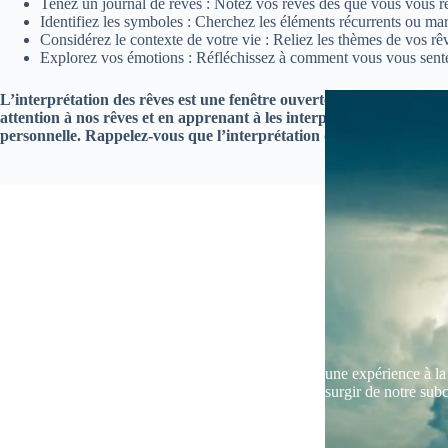
Tenez un journal de rêves : Notez vos rêves dès que vous vous réve
Identifiez les symboles : Cherchez les éléments récurrents ou mar
Considérez le contexte de votre vie : Reliez les thèmes de vos rêve
Explorez vos émotions : Réfléchissez à comment vous vous sentez 
L’interprétation des rêves est une fenêtre ouverte sur notre subcons
attention à nos rêves et en apprenant à les interpréter, nous pou
personnelle. Rappelez-vous que l’interprétation des rêves est un art
Rêver de quelqu’un qui est déjà mort
Rêver de quelqu’un qui est déjà mort peut être une expérience à la 
profondément significative. Ces rêves peuvent surgir de notre sub
diverses raisons, reflétant nos…
Mort
,
Personne