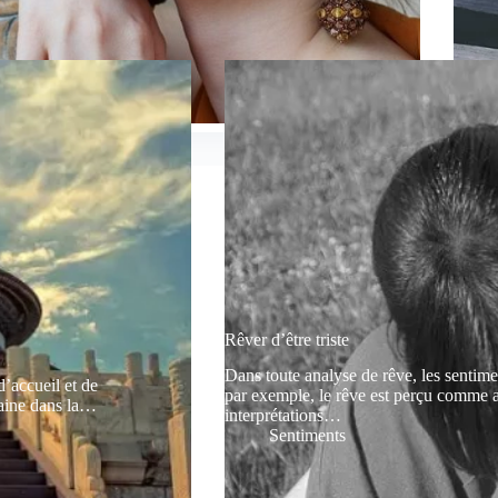
Rêver d’être triste
Dans toute analyse de rêve, les sentime
’accueil et de
par exemple, le rêve est perçu comme a
maine dans la…
interprétations…
Sentiments