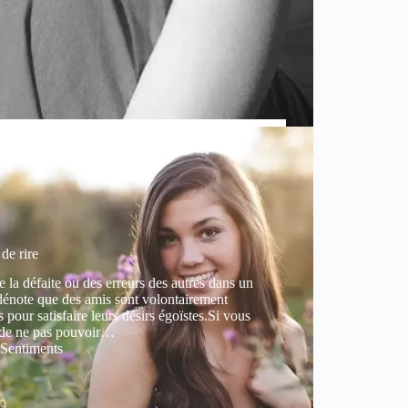
de rire
e la défaite ou des erreurs des autres dans un
dénote que des amis sont volontairement
s pour satisfaire leurs désirs égoïstes.Si vous
 de ne pas pouvoir…
Sentiments