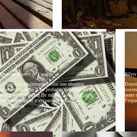
Rêver de trouver de l’argent
Rêver 
Si vous avez récemment connu une situation
Depuis
financière difficile, il est probable que vous rêviez
coexi
de trouver de l’argent.De même, si votre situation
notre 
financière actuelle n’est pas très bonne, ce…
l’espa
Argent