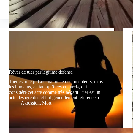
Rêver de tuer par légitime défense
Tuer est une pulsion naturelle des prédateurs, mais
les humains, en tant qu’êtres culturels, ont
considéré cet acte comme très négatif.Tuer est un
acte désagréable et fait généralement référence à…
Agression
,
Mort