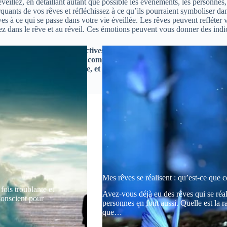
illez, en détaillant autant que possible les événements, les personnes, 
quants de vos rêves et réfléchissez à ce qu’ils pourraient symboliser dan
s à ce qui se passe dans votre vie éveillée. Les rêves peuvent refléter vo
dans le rêve et au réveil. Ces émotions peuvent vous donner des indice
cient, offrant des perspectives uniques sur nos désirs cachés, nos p
vons acquérir une meilleure compréhension de nous-mêmes et trouver
 aussi bien qu’une science, et elle dépend largement de l’expérience
Mes rêves se réalisent : qu’est-ce que ce
fois troublante et
Avez-vous déjà eu des rêves qui se réal
conscient pour
personnes en font aussi. Quelle est la ra
que…