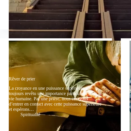
Rêver de prier
La croyance en une puissance supérieure a
toujours revêtu une importance particulière dans la
vie humaine. Par une prière, nous essayons
d’entrer en contact avec cette puissance supérieure
et espérons…
Spiritualité