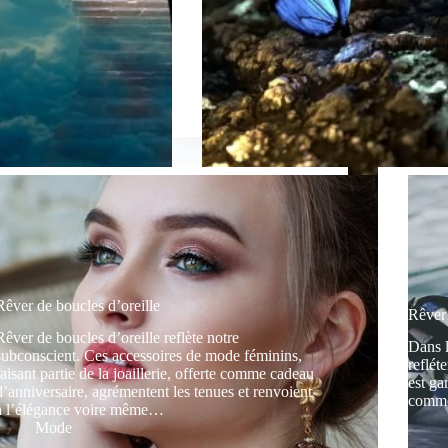
Rêver de boucles d’oreille
Rêver
Rêver de boucles d’oreille reflète notre
Dans l
subconscient. Ces accessoires de mode féminins,
reflét
faisant partie de la joaillerie, offerte comme cadeau
est ga
d’anniversaire, agrémentent les tenues et renvoient
comme
à l’élégance voire même…
Mode