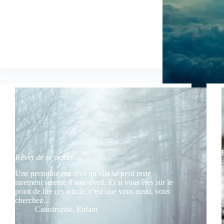
Rêver de se perdre
Une personne qui rêve qu’elle se perd reste
rarement sereine à son réveil. Et si vous êtes sur le
point de lire cet article, c’est que vous aussi, vous
cherchez…
Catastrophe
,
Enfant