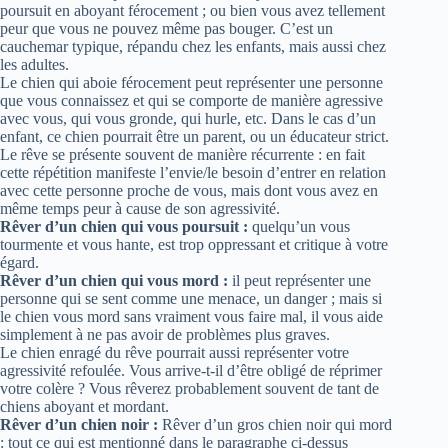
poursuit en aboyant férocement ; ou bien vous avez tellement
peur que vous ne pouvez même pas bouger. C’est un
cauchemar typique, répandu chez les enfants, mais aussi chez
les adultes.
Le chien qui aboie férocement peut représenter une personne
que vous connaissez et qui se comporte de manière agressive
avec vous, qui vous gronde, qui hurle, etc. Dans le cas d’un
enfant, ce chien pourrait être un parent, ou un éducateur strict.
Le rêve se présente souvent de manière récurrente : en fait
cette répétition manifeste l’envie/le besoin d’entrer en relation
avec cette personne proche de vous, mais dont vous avez en
même temps peur à cause de son agressivité.
Rêver d’un chien qui vous poursuit :
quelqu’un vous
tourmente et vous hante, est trop oppressant et critique à votre
égard.
Rêver d’un chien qui vous mord :
il peut représenter une
personne qui se sent comme une menace, un danger ; mais si
le chien vous mord sans vraiment vous faire mal, il vous aide
simplement à ne pas avoir de problèmes plus graves.
Le chien enragé du rêve pourrait aussi représenter votre
agressivité refoulée. Vous arrive-t-il d’être obligé de réprimer
votre colère ? Vous rêverez probablement souvent de tant de
chiens aboyant et mordant.
Rêver d’un chien noir :
Rêver d’un gros chien noir qui mord
: tout ce qui est mentionné dans le paragraphe ci-dessus