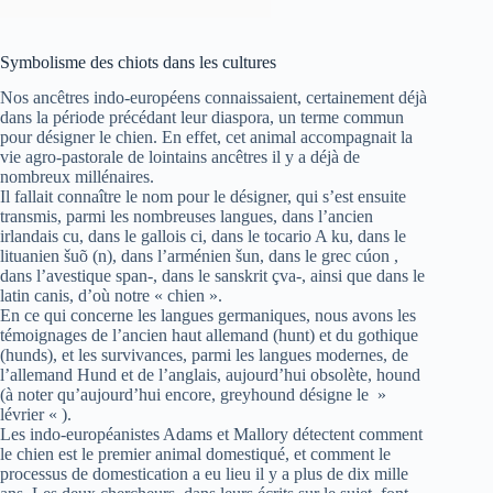
Symbolisme des chiots dans les cultures
Nos ancêtres indo-européens connaissaient, certainement déjà
dans la période précédant leur diaspora, un terme commun
pour désigner le chien. En effet, cet animal accompagnait la
vie agro-pastorale de lointains ancêtres il y a déjà de
nombreux millénaires.
Il fallait connaître le nom pour le désigner, qui s’est ensuite
transmis, parmi les nombreuses langues, dans l’ancien
irlandais cu, dans le gallois ci, dans le tocario A ku, dans le
lituanien šuõ (n), dans l’arménien šun, dans le grec cúon ,
dans l’avestique span-, dans le sanskrit çva-, ainsi que dans le
latin canis, d’où notre « chien ».
En ce qui concerne les langues germaniques, nous avons les
témoignages de l’ancien haut allemand (hunt) et du gothique
(hunds), et les survivances, parmi les langues modernes, de
l’allemand Hund et de l’anglais, aujourd’hui obsolète, hound
(à noter qu’aujourd’hui encore, greyhound désigne le »
lévrier « ).
Les indo-européanistes Adams et Mallory détectent comment
le chien est le premier animal domestiqué, et comment le
processus de domestication a eu lieu il y a plus de dix mille