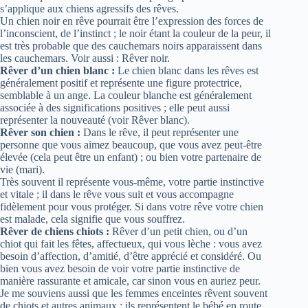
s’applique aux chiens agressifs des rêves.
Un chien noir en rêve pourrait être l’expression des forces de
l’inconscient, de l’instinct ; le noir étant la couleur de la peur, il
est très probable que des cauchemars noirs apparaissent dans
les cauchemars. Voir aussi : Rêver noir.
Rêver d’un chien blanc :
Le chien blanc dans les rêves est
généralement positif et représente une figure protectrice,
semblable à un ange. La couleur blanche est généralement
associée à des significations positives ; elle peut aussi
représenter la nouveauté (voir Rêver blanc).
Rêver son chien :
Dans le rêve, il peut représenter une
personne que vous aimez beaucoup, que vous avez peut-être
élevée (cela peut être un enfant) ; ou bien votre partenaire de
vie (mari).
Très souvent il représente vous-même, votre partie instinctive
et vitale ; il dans le rêve vous suit et vous accompagne
fidèlement pour vous protéger. Si dans votre rêve votre chien
est malade, cela signifie que vous souffrez.
Rêver de chiens chiots :
Rêver d’un petit chien, ou d’un
chiot qui fait les fêtes, affectueux, qui vous lèche : vous avez
besoin d’affection, d’amitié, d’être apprécié et considéré. Ou
bien vous avez besoin de voir votre partie instinctive de
manière rassurante et amicale, car sinon vous en auriez peur.
Je me souviens aussi que les femmes enceintes rêvent souvent
de chiots et autres animaux : ils représentent le bébé en route.