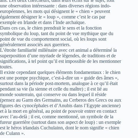
ans. Les deux chercheurs, dans leurs écrits sur le sujet, font
une observation intéressante : dans diverses régions indo-
européennes, les mots qui désignent le « chien » peuvent
également désigner le « loup », comme c’est le cas par
exemple en Irlande et dans l’Inde archaïque.
Dans ces cas, le chien prendrait le sens et la fonction
symbolique du loup, tant du point de vue mythique que du
point de vue du comportement social, où les loups sont
généralement associés aux guerriers.
L’étroite familiarité millénaire avec cet animal a déterminé la
superposition d’une myriade de légendes, de traditions et de
significations, à tel point qu’il est impossible de les mentionner
toutes.
Il existe cependant quelques éléments fondamentaux : le chien
est une pompe psychique, c’est-à-dire un « guide des âmes »,
surtout dans la période post-mortem, analogue à ce qu’il était
pendant sa vie (la sienne et celle du maître) ; il est lié au
monde souterrain, qui conserve ou dans lequel il réside
(pensez au Garm des Germains, au Cerberos des Grecs ou aux
figures des cynocéphales et d’Anubis dans l’Egypte ancienne)
et à la mort en général, au point de pouvoir entrer en contact
avec l’au-delà ; il est, comme mentionné, un symbole de la
fureur guerrière (surtout dans son aspect de loup) : un exemple
est le héros irlandais Cuchulainn, dont le nom signifie « chien
de Culann ».