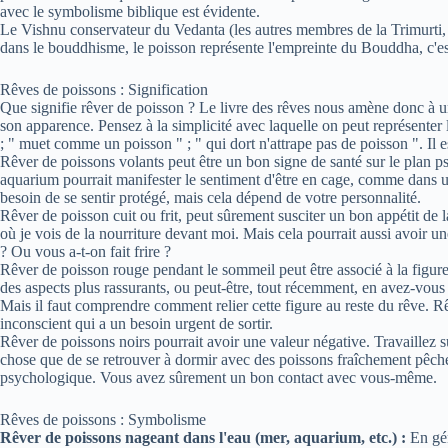
avec le symbolisme biblique est évidente.
Le Vishnu conservateur du Vedanta (les autres membres de la Trimurti, Br
dans le bouddhisme, le poisson représente l'empreinte du Bouddha, c'est-
Rêves de poissons : Signification
Que signifie rêver de poisson ? Le livre des rêves nous amène donc à une 
son apparence. Pensez à la simplicité avec laquelle on peut représenter 
; " muet comme un poisson " ; " qui dort n'attrape pas de poisson ". Il e
Rêver de poissons volants peut être un bon signe de santé sur le plan p
aquarium pourrait manifester le sentiment d'être en cage, comme dans u
besoin de se sentir protégé, mais cela dépend de votre personnalité.
Rêver de poisson cuit ou frit, peut sûrement susciter un bon appétit de 
où je vois de la nourriture devant moi. Mais cela pourrait aussi avoir u
? Ou vous a-t-on fait frire ?
Rêver de poisson rouge pendant le sommeil peut être associé à la figure 
des aspects plus rassurants, ou peut-être, tout récemment, en avez-vous
Mais il faut comprendre comment relier cette figure au reste du rêve. R
inconscient qui a un besoin urgent de sortir.
Rêver de poissons noirs pourrait avoir une valeur négative. Travaillez su
chose que de se retrouver à dormir avec des poissons fraîchement pêch
psychologique. Vous avez sûrement un bon contact avec vous-même.
Rêves de poissons : Symbolisme
Rêver de poissons nageant dans l'eau (mer, aquarium, etc.) :
En gén