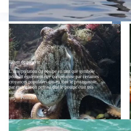
Rêver de pieuvre
L’interprétation du poulpe en tant que symbole
pourrait également être compromise par certaines
croyances populaires qui en font le protagoniste,
par exemple on pensait que le poulpe était très
stupide,…
Poisson