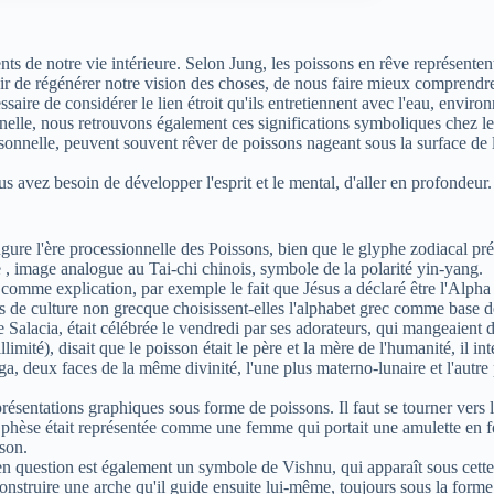
ts de notre vie intérieure. Selon Jung, les poissons en rêve représente
voir de régénérer notre vision des choses, de nous faire mieux comprendr
saire de considérer le lien étroit qu'ils entretiennent avec l'eau, enviro
rnelle, nous retrouvons également ces significations symboliques chez le
rsonnelle, peuvent souvent rêver de poissons nageant sous la surface d
avez besoin de développer l'esprit et le mental, d'aller en profondeur.
ugure l'ère processionnelle des Poissons, bien que le glyphe zodiacal pr
e , image analogue au Tai-chi chinois, symbole de la polarité yin-yang.
mme explication, par exemple le fait que Jésus a déclaré être l'Alpha e
nnes de culture non grecque choisissent-elles l'alphabet grec comme base
lacia, était célébrée le vendredi par ses adorateurs, qui mangeaient du 
mité), disait que le poisson était le père et la mère de l'humanité, il in
, deux faces de la même divinité, l'une plus materno-lunaire et l'autre
ésentations graphiques sous forme de poissons. Il faut se tourner vers 
phèse était représentée comme une femme qui portait une amulette en fo
son.
 en question est également un symbole de Vishnu, qui apparaît sous cette
 construire une arche qu'il guide ensuite lui-même, toujours sous la form