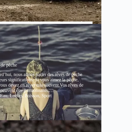
 de pêche
d’hui, nous allons parler des rêves de pêche
leurs significations. Si vous aimez la pêche,
vous devez en rêver très souvent.Vos rêves de
 peuvent être passionnants,…
Eau
,
Loisirs
,
Poisson
,
Sport