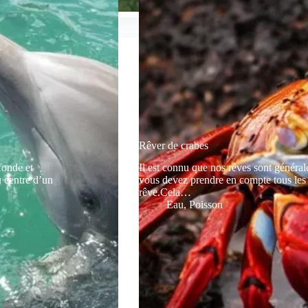
Rêver de crabes
fonde et
Il est connu que nos rêves sont générale
u centre d’un
vous devez prendre en compte tous les 
rêve.Cela…
Eau
,
Poisson