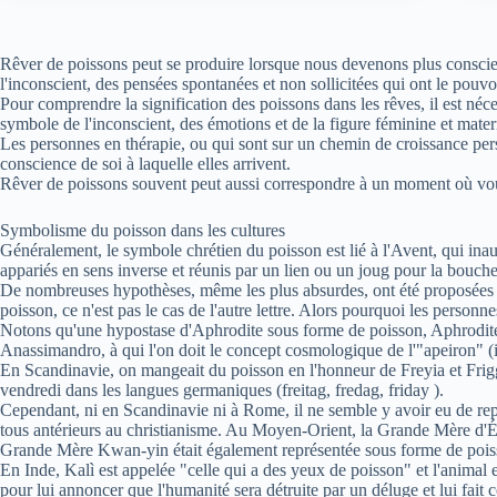
Rêver de poissons peut se produire lorsque nous devenons plus conscien
l'inconscient, des pensées spontanées et non sollicitées qui ont le pou
Pour comprendre la signification des poissons dans les rêves, il est néces
symbole de l'inconscient, des émotions et de la figure féminine et mate
Les personnes en thérapie, ou qui sont sur un chemin de croissance pe
conscience de soi à laquelle elles arrivent.
Rêver de poissons souvent peut aussi correspondre à un moment où vous 
Symbolisme du poisson dans les cultures
Généralement, le symbole chrétien du poisson est lié à l'Avent, qui ina
appariés en sens inverse et réunis par un lien ou un joug pour la bouch
De nombreuses hypothèses, même les plus absurdes, ont été proposées co
poisson, ce n'est pas le cas de l'autre lettre. Alors pourquoi les perso
Notons qu'une hypostase d'Aphrodite sous forme de poisson, Aphrodite Sa
Anassimandro, à qui l'on doit le concept cosmologique de l'"apeiron" (illi
En Scandinavie, on mangeait du poisson en l'honneur de Freyia et Frigga
vendredi dans les langues germaniques (freitag, fredag, friday ).
Cependant, ni en Scandinavie ni à Rome, il ne semble y avoir eu de repr
tous antérieurs au christianisme. Au Moyen-Orient, la Grande Mère d'É
Grande Mère Kwan-yin était également représentée sous forme de pois
En Inde, Kalì est appelée "celle qui a des yeux de poisson" et l'animal
pour lui annoncer que l'humanité sera détruite par un déluge et lui fait