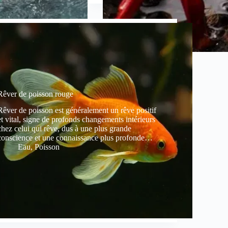
Rêver de poisson rouge
Rêver de poisson est généralement un rêve positif
et vital, signe de profonds changements intérieurs
chez celui qui rêve, dus à une plus grande
conscience et une connaissance plus profonde…
Eau
,
Poisson