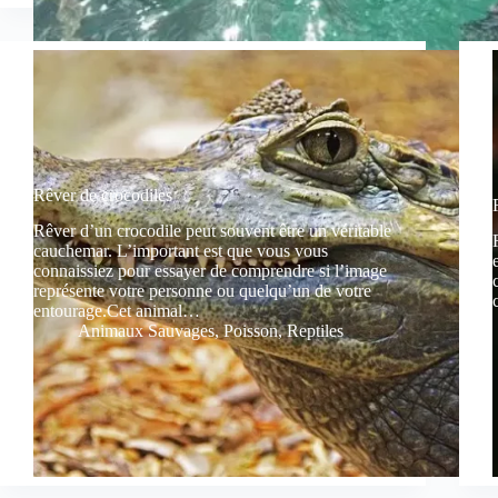
Rêver de crocodiles
Rêver d’un crocodile peut souvent être un véritable
cauchemar. L’important est que vous vous
connaissiez pour essayer de comprendre si l’image
représente votre personne ou quelqu’un de votre
entourage.Cet animal…
Animaux Sauvages
,
Poisson
,
Reptiles