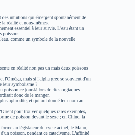
nt des intuitions qui émergent spontanément de
e la réalité et nous-mêmes.
nnement essentiel à leur survie. L'eau étant un
s poissons.
e l'eau, comme un symbole de la nouvelle
ésente en réalité non pas un mais deux poissons
t l'Oméga, mais si l'alpha grec se souvient d'un
 de leur symbolisme ?
poisson ce jour-là lors de rites orgiaques.
terdisait donc de le manger.
 plus aphrodite, et qui ont donné leur nom au
l'Orient pour trouver quelques rares exemples,
rme de poisson devant le sexe ; en Chine, la
 forme au législateur du cycle actuel, le Manu,
e d'un poisson, pendant ce cataclysme. L'affinité