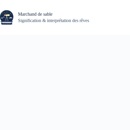
Passer
au
contenu
Marchand de sable
Signification & interprétation des rêves