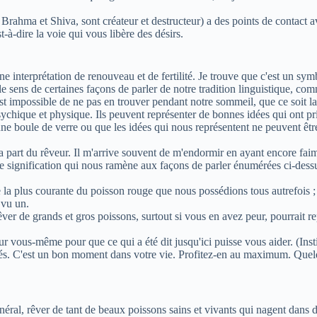
ahma et Shiva, sont créateur et destructeur) a des points de contact ave
à-dire la voie qui vous libère des désirs.
interprétation de renouveau et de fertilité. Je trouve que c'est un symbol
le sens de certaines façons de parler de notre tradition linguistique, co
st impossible de ne pas en trouver pendant notre sommeil, que ce soit la 
sychique et physique. Ils peuvent représenter de bonnes idées qui ont p
ne boule de verre ou que les idées qui nous représentent ne peuvent êtr
la part du rêveur. Il m'arrive souvent de m'endormir en ayant encore faim
ne signification qui nous ramène aux façons de parler énumérées ci-dessus
la plus courante du poisson rouge que nous possédions tous autrefois ; i
 vu un.
êver de grands et gros poissons, surtout si vous en avez peur, pourrait
r vous-même pour que ce qui a été dit jusqu'ici puisse vous aider. (Insti
és. C'est un bon moment dans votre vie. Profitez-en au maximum. Quelq
éral, rêver de tant de beaux poissons sains et vivants qui nagent dans d