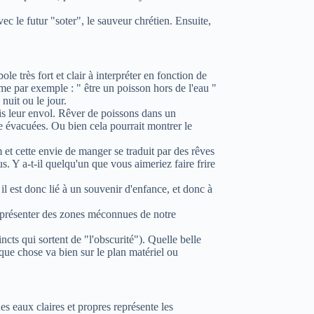
c le futur "soter", le sauveur chrétien. Ensuite,
e très fort et clair à interpréter en fonction de
mme par exemple : " être un poisson hors de l'eau "
nuit ou le jour.
ris leur envol. Rêver de poissons dans un
e évacuées. Ou bien cela pourrait montrer le
 et cette envie de manger se traduit par des rêves
. Y a-t-il quelqu'un que vous aimeriez faire frire
l est donc lié à un souvenir d'enfance, et donc à
 représenter des zones méconnues de notre
ncts qui sortent de "l'obscurité"). Quelle belle
ue chose va bien sur le plan matériel ou
es eaux claires et propres représente les