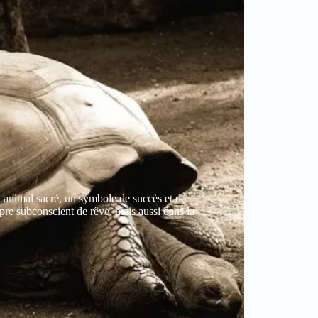
 de notre être. En prêtant attention à ces
 et spirituelle.
n animal sacré, un symbole de succès et de
pre subconscient de rêve, mais aussi dans la