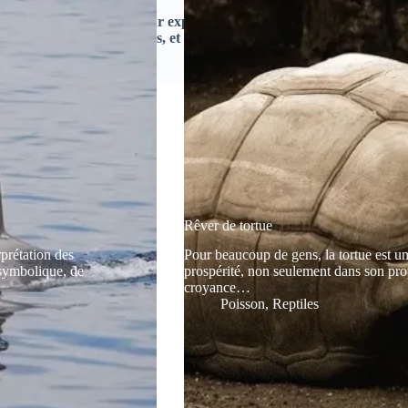
de notre subconscient pour explorer et embrasser les aspects cachés
 de nouvelles possibilités, et favoriser notre croissance personnelle
Rêver de tortue
rprétation des
Pour beaucoup de gens, la tortue est u
 symbolique, de
prospérité, non seulement dans son pro
croyance…
Poisson
,
Reptiles