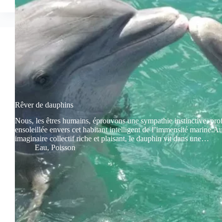
Rêver de dauphins
Nous, les êtres humains, éprouvons une sympathie instinctive, pro
ensoleillée envers cet habitant intelligent de l’immensité marine.A
imaginaire collectif riche et plaisant, le dauphin vit dans une…
Eau
,
Poisson