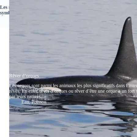
Les rêves de poisson nous invitent à plonger dans les profondeurs 
symboles, nous pouvons découvrir des vérités enfouies, nous ouvrir à
Rêver d’orques
Les orques sont parmi les animaux les plus significatifs dans l’inte
rêves. En effet, rêver d’orques ou rêver d’être une orque a un fort
par leurs natures…
Eau
,
Poisson