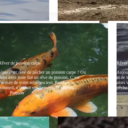
Rêver de poisson carpe
Rêver
Vous avez rêvé de pêcher un poisson carpe ? Ou
Aujour
vous avez juste fait un rêve de poisson. C’est
et de 
l’œuvre de votre subconscient. Pendant le
alors 
sommeil, il traduit vos pensées. D’ailleurs,…
pêche
Poisson