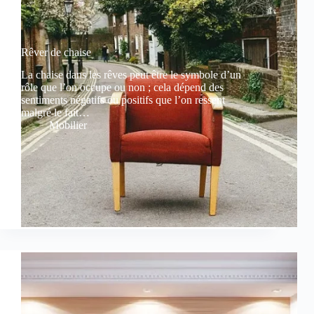
Rêver de chaise
La chaise dans les rêves peut être le symbole d’un
rôle que l’on occupe ou non ; cela dépend des
sentiments négatifs ou positifs que l’on ressent
malgré le fait…
Mobilier