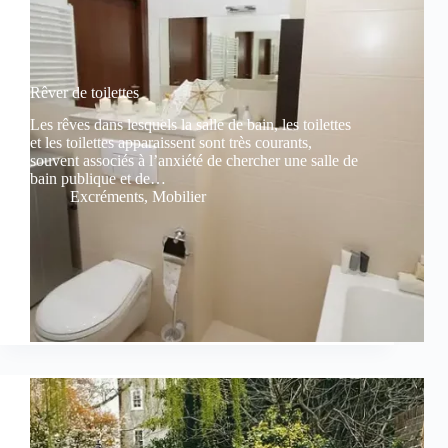
Rêver de toilettes
Les rêves dans lesquels la salle de bain, les toilettes
et les toilettes apparaissent sont très courants,
souvent associés à l’anxiété de chercher une salle de
bain publique et de…
Excréments
,
Mobilier