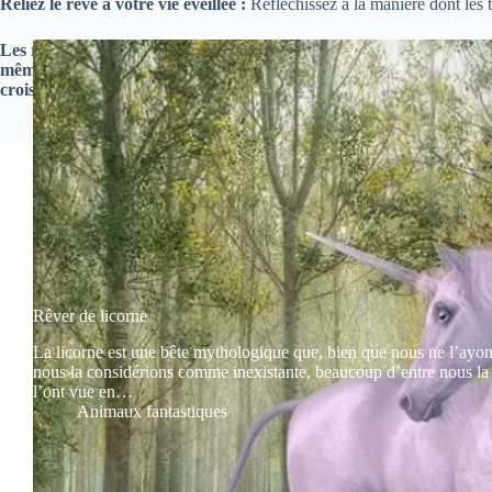
Reliez le rêve à votre vie éveillée :
Réfléchissez à la manière dont les t
Les rêves d’animaux fantastiques nous invitent à plonger dans l’u
mêmes et de notre chemin de vie. En s’engageant activement avec ce
croissance et l’épanouissement.
Rêver de licorne
La licorne est une bête mythologique que, bien que nous ne l’ayo
nous la considérions comme inexistante, beaucoup d’entre nous la
l’ont vue en…
Animaux fantastiques