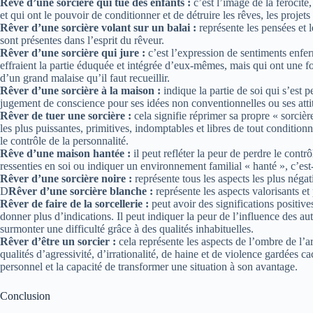
Rêve d’une sorcière qui tue des enfants :
c’est l’image de la férocité
et qui ont le pouvoir de conditionner et de détruire les rêves, les projets 
Rêver d’une sorcière volant sur un balai :
représente les pensées et l
sont présentes dans l’esprit du rêveur.
Rêver d’une sorcière qui jure :
c’est l’expression de sentiments enfer
effraient la partie éduquée et intégrée d’eux-mêmes, mais qui ont une for
d’un grand malaise qu’il faut recueillir.
Rêver d’une sorcière à la maison :
indique la partie de soi qui s’est
jugement de conscience pour ses idées non conventionnelles ou ses attit
Rêver de tuer une sorcière :
cela signifie réprimer sa propre « sorcière
les plus puissantes, primitives, indomptables et libres de tout conditio
le contrôle de la personnalité.
Rêve d’une maison hantée :
il peut refléter la peur de perdre le cont
ressenties en soi ou indiquer un environnement familial « hanté », c’est
Rêver d’une sorcière noire :
représente tous les aspects les plus négat
D
Rêver d’une sorcière blanche :
représente les aspects valorisants e
Rêver de faire de la sorcellerie :
peut avoir des significations positiv
donner plus d’indications. Il peut indiquer la peur de l’influence des a
surmonter une difficulté grâce à des qualités inhabituelles.
Rêver d’être un sorcier :
cela représente les aspects de l’ombre de l’a
qualités d’agressivité, d’irrationalité, de haine et de violence gardées c
personnel et la capacité de transformer une situation à son avantage.
Conclusion