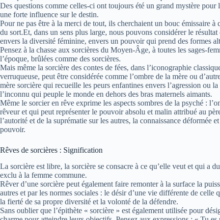
Des questions comme celles-ci ont toujours été un grand mystère pour 
une forte influence sur le destin.
Pour ne pas être à la merci de tout, ils cherchaient un bouc émissaire à 
du sort.Et, dans un sens plus large, nous pouvons considérer le résultat
envers la diversité féminine, envers un pouvoir qui prend des formes alt
Pensez à la chasse aux sorcières du Moyen-Âge, à toutes les sages-fem
l’époque, brûlées comme des sorcières.
Mais même la sorcière des contes de fées, dans l’iconographie classique
verruqueuse, peut être considérée comme l’ombre de la mère ou d’autre
mère sorcière qui recueille les peurs enfantines envers l’agression ou l
l’inconnu qui peuple le monde en dehors des bras maternels aimants.
Même le sorcier en rêve exprime les aspects sombres de la psyché : l’o
rêveur et qui peut représenter le pouvoir absolu et malin attribué au pè
l’autorité et de la suprématie sur les autres, la connaissance déformée et
pouvoir.
Rêves de sorcières : Signification
La sorcière est libre, la sorcière se consacre à ce qu’elle veut et qui a 
exclu à la femme commune.
Rêver d’une sorcière peut également faire remonter à la surface la puiss
autres et par les normes sociales : le désir d’une vie différente de celle
la fierté de sa propre diversité et la volonté de la défendre.
Sans oublier que l’épithète « sorcière » est également utilisée pour dési
charme pour atteindre leurs objectifs. Pensez aux expressions : « Tu es