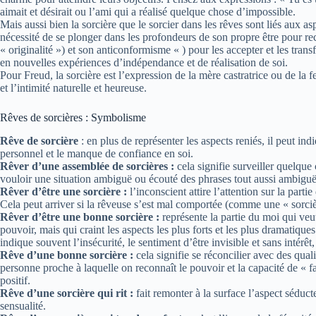
aimait et désirait ou l’ami qui a réalisé quelque chose d’impossible.
Mais aussi bien la sorcière que le sorcier dans les rêves sont liés aux as
nécessité de se plonger dans les profondeurs de son propre être pour rec
« originalité ») et son anticonformisme « ) pour les accepter et les tran
en nouvelles expériences d’indépendance et de réalisation de soi.
Pour Freud, la sorcière est l’expression de la mère castratrice ou de la 
et l’intimité naturelle et heureuse.
Rêves de sorcières : Symbolisme
Rêve de sorcière
: en plus de représenter les aspects reniés, il peut in
personnel et le manque de confiance en soi.
Rêver d’une assemblée de sorcières :
cela signifie surveiller quelque 
vouloir une situation ambiguë ou écouté des phrases tout aussi ambiguë
Rêver d’être une sorcière :
l’inconscient attire l’attention sur la part
Cela peut arriver si la rêveuse s’est mal comportée (comme une « sorciè
Rêver d’être une bonne sorcière :
représente la partie du moi qui veu
pouvoir, mais qui craint les aspects les plus forts et les plus dramatiques
indique souvent l’insécurité, le sentiment d’être invisible et sans intérêt
Rêve d’une bonne sorcière :
cela signifie se réconcilier avec des qual
personne proche à laquelle on reconnaît le pouvoir et la capacité de « fa
positif.
Rêve d’une sorcière qui rit :
fait remonter à la surface l’aspect séduct
sensualité.