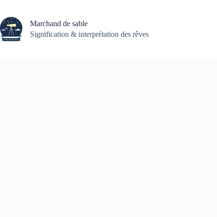
Passer
au
contenu
Marchand de sable
Signification & interprétation des rêves