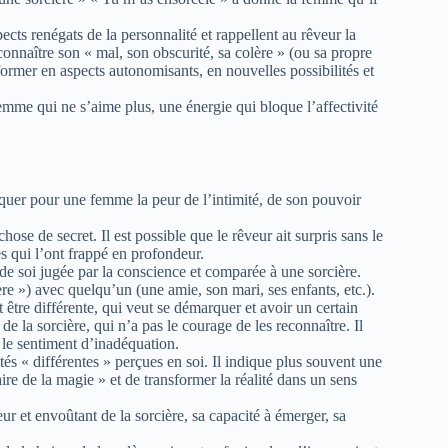
pects renégats de la personnalité et rappellent au rêveur la
onnaître son « mal, son obscurité, sa colère » (ou sa propre
sformer en aspects autonomisants, en nouvelles possibilités et
femme qui ne s’aime plus, une énergie qui bloque l’affectivité
diquer pour une femme la peur de l’intimité, de son pouvoir
chose de secret. Il est possible que le rêveur ait surpris sans le
s qui l’ont frappé en profondeur.
ie de soi jugée par la conscience et comparée à une sorcière.
re ») avec quelqu’un (une amie, son mari, ses enfants, etc.).
t être différente, qui veut se démarquer et avoir un certain
 de la sorcière, qui n’a pas le courage de les reconnaître. Il
, le sentiment d’inadéquation.
ités « différentes » perçues en soi. Il indique plus souvent une
ire de la magie » et de transformer la réalité dans un sens
eur et envoûtant de la sorcière, sa capacité à émerger, sa