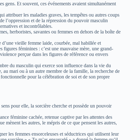
les gens. Et souvent, ces événements avaient simultanément
qui attribuer les maladies graves, les tempêtes ou autres coups
 de l’oppression et de la répression du pouvoir masculin
ernatives et incontrôlables.
mes, herboristes, savantes ou femmes en dehors de la boîte de
 d’une vieille femme laide, courbée, mal habillée et
s figures féminines : c’est une mauvaise mère, une grand-
a violence perçue dans les figures de référence ou envers
mbre du masculin qui exerce son influence dans la vie du
re, au mari ou à un autre membre de la famille, la recherche de
 fonctionnelle pour la célébration de soi et de son propre
du sens pour elle, la sorcière cherche et possède un pouvoir
ance féminine cachée, retenue captive par les attentes des
 que mènent les autres, le mépris de ce que pensent les autres,
gner les femmes ensorceleuses et séductrices qui utilisent leur
 une sorcière » « Tu m’as ensorcelé » a donné la femme qu’il