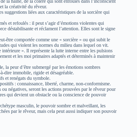
, de la haine, de la colère qui sont enfouies dans l’inconscient
et la créativité du rêveur.
es suggestions liées aux caractéristiques de la sorcière qui
més et refoulés : il peut s’agir d’émotions violentes qui
ce déstabilisante et réclament l’attention. Elles sont le signe
 peut-être comportée comme une « sorcière » ou qui subit le
udes qui violent les normes du milieu dans lequel on vit.
 intérieure ». Il représente la lutte interne entre les pulsions
nnement et les moi primaires adaptés et déterminés à maintenir
rôle, la peur d’être submergé par les émotions sombres
-à-dire immobile, rigide et désagréable.
ifs et renégats du symbole.
t positifs : connaissance, liberté, charme, non-conformisme.
es ou négatives, seront les actions prouvées par le rêveur pour
utres qui devient un obstacle ou la conscience de pouvoir
rchétype masculin, le pouvoir sombre et malveillant, les
achées par le rêveur, mais cela peut aussi indiquer son pouvoir