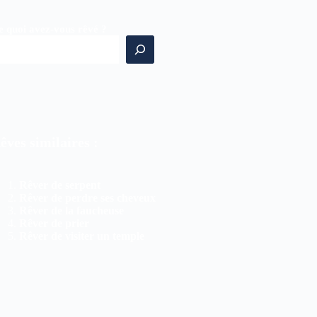
e quoi avez-vous rêvé ?
êves similaires :
Rêver de serpent
Rêver de perdre ses cheveux
Rêver de la faucheuse
Rêver de prier
Rêver de visiter un temple