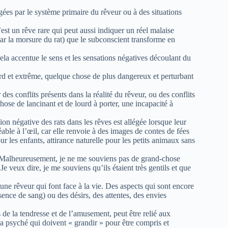
ugées par le système primaire du rêveur ou à des situations
st un rêve rare qui peut aussi indiquer un réel malaise
par la morsure du rat) que le subconscient transforme en
a accentue le sens et les sensations négatives découlant du
rd et extrême, quelque chose de plus dangereux et perturbant
 des conflits présents dans la réalité du rêveur, ou des conflits
hose de lancinant et de lourd à porter, une incapacité à
tion négative des rats dans les rêves est allégée lorsque leur
able à l’œil, car elle renvoie à des images de contes de fées
 les enfants, attirance naturelle pour les petits animaux sans
 ? Malheureusement, je ne me souviens pas de grand-chose
 Je veux dire, je me souviens qu’ils étaient très gentils et que
une rêveur qui font face à la vie. Des aspects qui sont encore
sence de sang) ou des désirs, des attentes, des envies
de la tendresse et de l’amusement, peut être relié aux
la psyché qui doivent « grandir » pour être compris et