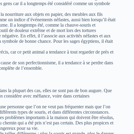
es gens car il a longtemps été considéré comme un symbole
la nourriture aux objets en papier, des meubles aux fils
mme un indice d’événements néfastes, aussi bien lorsqu’il était
turne. Il a longtemps été, comme la chauve-souris et
 outil de douleur extrême et de mort lors des tortures
égative. En effet, il l’associe aux activités néfastes et aux
n symbole de bonne chance. Pour les sages égyptiens, il était
cis, car ce petit animal a tendance à tout regarder de près et
 à cause de son perfectionnisme, il a tendance à se perdre dans
 complète de l’ensemble.
s dans la plupart des cas, elles ne sont pas de bon augure. Que
on considère avec méfiance, voire dans certaines
ne personne que l’on ne veut pas fréquenter mais que l’on
fférents types de souris, et dans différentes circonstances.
 des problèmes importants à la maison qui doivent être résolus,
u chemin qui a été pris n’est pas certain. Des plus propices et
angereux pour sa vie.
 tailles différentes : plus la souris est grande, plus le danger