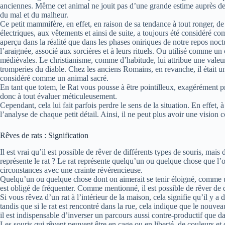
anciennes. Même cet animal ne jouit pas d’une grande estime auprès d
du mal et du malheur.
Ce petit mammifère, en effet, en raison de sa tendance à tout ronger, de 
électriques, aux vêtements et ainsi de suite, a toujours été considéré co
aperçu dans la réalité que dans les phases oniriques de notre repos noc
l’araignée, associé aux sorcières et à leurs rituels. Ou utilisé comme un
médiévales. Le christianisme, comme d’habitude, lui attribue une valeur n
tromperies du diable. Chez les anciens Romains, en revanche, il était u
considéré comme un animal sacré.
En tant que totem, le Rat vous pousse à être pointilleux, exagérément pré
donc à tout évaluer méticuleusement.
Cependant, cela lui fait parfois perdre le sens de la situation. En effet,
l’analyse de chaque petit détail. Ainsi, il ne peut plus avoir une vision
Rêves de rats : Signification
Il est vrai qu’il est possible de rêver de différents types de souris, mai
représente le rat ? Le rat représente quelqu’un ou quelque chose que l’
circonstances avec une crainte révérencieuse.
Quelqu’un ou quelque chose dont on aimerait se tenir éloigné, comme u
est obligé de fréquenter. Comme mentionné, il est possible de rêver de di
Si vous rêvez d’un rat à l’intérieur de la maison, cela signifie qu’il y a
tandis que si le rat est rencontré dans la rue, cela indique que le nouvea
il est indispensable d’inverser un parcours aussi contre-productif que d
Les souris qui rêvent peuvent être en cage ou en liberté, de couleurs et de