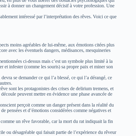
eu, en plus de vous libérer des obstacles psychologiques qui
éussir à donner un changement décisif à votre profession. Une
obablement intéressé par l’interprétation des rêves. Voici ce que
spects moins agréables de lui-même, aux émotions citées plus
ncore avec les éventuels dangers, médisances, mesquineries
mentionnées ci-dessus mais c’est un symbole plus limité à la
 et infester (comme les souris) sa propre paix et miner son
i devra se demander ce qui l’a blessé, ce qui l’a dérangé, ce
autres.
rêve sont les protagonistes des crises de delirium tremens, et
en découle peuvent mettre en évidence une phase avancée de
inconscient perçoit comme un danger présent dans la réalité du
érer de pensées et d’émotions considérées comme négatives et
é comme un rêve favorable, car la mort du rat indiquait la fin
ile ou désagréable qui faisait partie de l’expérience du rêveur