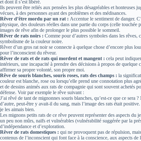
et dont il s’est libéré.
Ils peuvent être reliés aux pensées les plus désagréables et honteuses j
vécues, à des personnes ayant des problèmes et des médisances.
Rêver d’être mordu par un rat :
Accentue le sentiment de danger. C’e
physique, des douleurs réelles dans une partie du corps (celle touchée 
images de rêve afin de prolonger le plus possible le sommeil.
Rêver de rats noirs :
Comme pour d’autres symboles dans les rêves, cel
symbolisme de la couleur noire.
Rêver d’un gros rat noir se connecte à quelque chose d’encore plus lou
pour l’inconscient du rêveur.
Rêver de rats et de rats qui mordent et mangent :
cela peut indiquer
intérieurs, une incapacité à prendre des décisions à propos de quelque c
affirmer sa propre volonté, son propre moi.
Rêve de souris blanches, souris roses, rats des champs :
la significa
couleur est blanche, rose ou lorsqu’elle prend une connotation plus agré
et de dessins animés aux rats de compagnie qui sont souvent achetés pour
défense. Voir par exemple le rêve suivant :
J’ai rêvé de tant de mignonnes souris blanches, qu’est-ce que ce sera
d’autre, peut-être y avait-il du sang, mais l’image des rats était positive.
je les aimais bien.
Les mignons petits rats de ce rêve peuvent représenter des aspects du je
un peu non mûrs, naïfs et vulnérables (vulnérabilité suggérée par la pré
d’indépendance et d’exploration.
Rêver de rats domestiques :
qui ne provoquent pas de répulsion, mais 
contenus de l’inconscient qui font face à la conscience, aux aspects de 