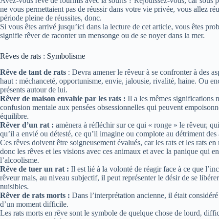
Avez-vous rêvé de fourmis avec la souris ? Réjouissez-vous, car sous p
ne vous permettaient pas de réussir dans votre vie privée, vous allez r
période pleine de réussites, donc.
Si vous êtes arrivé jusqu’ici dans la lecture de cet article, vous êtes pr
signifie rêver de raconter un mensonge ou de se noyer dans la mer.
Rêves de rats : Symbolisme
Rêve de tant de rats
: Devra amener le rêveur à se confronter à des a
haut : méchanceté, opportunisme, envie, jalousie, rivalité, haine. Ou e
présents autour de lui.
Rêver de maison envahie par les rats :
Il a les mêmes significations 
confusion mentale aux pensées obsessionnelles qui peuvent empoisonner
équilibre.
Rêver d’un rat :
amènera à réfléchir sur ce qui « ronge » le rêveur, qu
qu’il a envié ou détesté, ce qu’il imagine ou complote au détriment des 
Ces rêves doivent être soigneusement évalués, car les rats et les rats en 
donc les rêves et les visions avec ces animaux et avec la panique qui 
l’alcoolisme.
Rêve de tuer un rat :
Il est lié à la volonté de réagir face à ce que l’
rêveur mais, au niveau subjectif, il peut représenter le désir de se lib
nuisibles.
Rêver de rats morts :
Dans l’interprétation ancienne, il était considér
d’un moment difficile.
Les rats morts en rêve sont le symbole de quelque chose de lourd, diffic