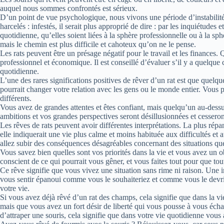
auquel nous sommes confrontés est sérieux.
D’un point de vue psychologique, nous vivons une période d’instabili
harcelés : infestés, il serait plus approprié de dire : par les inquiétudes e
quotidienne, qu’elles soient liées à la sphère professionnelle ou à la s
mais le chemin est plus difficile et cahoteux qu’on ne le pense.
Les rats peuvent être un présage négatif pour le travail et les finances.
professionnel et économique. Il est conseillé d’évaluer s’il y a quelque 
quotidienne.
L’une des rares significations positives de rêver d’un rat est que quelqu
pourrait changer votre relation avec les gens ou le monde entier. Vous 
différents.
Vous avez de grandes attentes et êtes confiant, mais quelqu’un au-dess
ambitions et vos grandes perspectives seront désillusionnées et cessero
Les rêves de rats peuvent avoir différentes interprétations. La plus rép
elle indiquerait une vie plus calme et moins habituée aux difficultés et
allez subir des conséquences désagréables concernant des situations que
Vous savez bien quelles sont vos priorités dans la vie et vous avez un ob
conscient de ce qui pourrait vous gêner, et vous faites tout pour que tou
Ce rêve signifie que vous vivez une situation sans rime ni raison. Une i
vous sentir épanoui comme vous le souhaiteriez et comme vous le devr
votre vie.
Si vous avez déjà rêvé d’un rat des champs, cela signifie que dans la vie
mais que vous avez un fort désir de liberté qui vous pousse à vous échap
d’attraper une souris, cela signifie que dans votre vie quotidienne vou