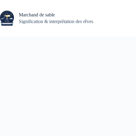
Passer
au
contenu
Marchand de sable
Signification & interprétation des rêves