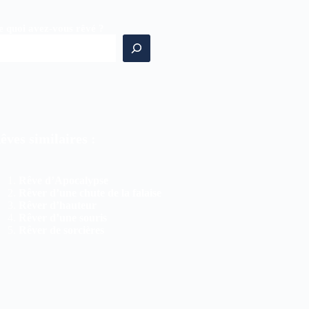
e quoi avez-vous rêvé ?
êves similaires :
Rêve d’Apocalypse
Rêver d’une chute de la falaise
Rêver d’hauteur
Rêver d’une souris
Rêver de sorcières