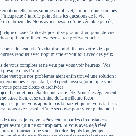
té émotionnelle, nous sommes confus et, surtout, nous sommes
t l’incapacité à faire le point dans les questions de la vie
phère sentimentale. Nous avons besoin d’une véritable percée,
 Quelque chose d’autre de positif se produit d’un point de vue
chose qui pourrait bouleverser sa vie professionnelle
e chose de beau et d’excitant se produit dans votre vie, qui
pourriez renouer avec l’optimisme et voir tout avec des yeux
us de vous complote et ne veut pas vous voir heureux. Vos
nt presque dans l’œuf.
andue veut que nos problèmes aient enfin trouvé une solution ;
 aux embûches. Cependant, cela peut aussi signifier que vous
 vous pensiez closes et archivées.
jectif clair et bien établi dans votre tête. Vous êtes également
t se passe bien, et se termine de la meilleure façon.
mpasse qui ne vous apporte pas la paix et qui ne vous fait pas
iez. Vous avez besoin d’une secousse pour vivre pleinement
 de tous les jours, vous êtes retenu par les circonstances,
per avant qu’il ne soit trop tard. Si vous avez déjà rêvé
s aurez un tournant que vous attendez depuis longtemps.