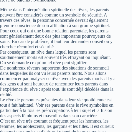
Même dans l’interprétation spirituelle des rêves, les parents
peuvent être considérés comme un symbole de sécurité. A
travers ces rêves, la personne concernée devrait également
prendre conscience de son affiliation à son groupe spirituel.
Pour ceux qui ont une bonne relation parentale, les parents
sont généralement deux des plus importants pourvoyeurs de
soins. En cas de problème, il faut leur demander conseil ou y
chercher réconfort et sécurité.
Par conséquent, un rêve dans lequel les parents sont
soudainement morts est souvent très effrayant ou inquiétant.
On se demande ce qu’un tel rêve peut signifier.
De nombreux rêveurs rapportent des situations de sommeil
dans lesquelles ils ont vu leurs parents morts. Nous allons
commencer par analyser ce rêve avec des parents morts : Il y a
des gens qui sont heureux de rencontrer leurs parents dans
l’expérience du rêve : après tout, ils sont déjà décédés dans la
réalité.
Le rêve de personnes présentes dans leur vie quotidienne est
tout à fait habituel. Voir ses parents dans le rêve symbolise en
particulier à la fois les préoccupations à leur sujet et la fusion
des aspects féminins et masculins dans son caractère.
C’est un rêve très courant et fréquent pour les hommes, les
femmes, les adolescents, les garçons et les filles. Il est curieux
de constater que les enfants qui rêvent de leurs parents se