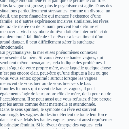
surcharge émotionnelle et la panique de perdre le contrôle.
Plus la vague est grosse, plus le psychisme est agité. Dans des
situations particulièrement stressantes, comme un divorce, un
deuil, une perte financière qui menace l’existence d’une
famille, et d’autres expériences incisives similaires, les rêves
de raz-de-marée ou de tsunami peuvent tout détruire et
menacer la vie.Le symbole du rêve doit être interprété ici de
manière tout à fait littérale : Le rêveur a le sentiment d’un
grand danger, il peut difficilement gérer la surcharge
émotionnelle.
En psychanalyse, la mer et ses phénomènes connexes
représentent la mère. Si vous rêvez de hautes vagues, qui
semblent même menaçantes, cela indique des problèmes. Il
peut s’agir de votre propre mère, avec laquelle quelque chose
n’est pas encore clair, peut-être qu’une dispute a lieu ou que
vous vous sentez opprimé : surtout lorsque les vagues
menacent de vous tuer ou de vous tirer vers le bas.
Pour les femmes qui rêvent de hautes vagues, il peut
également s’agir de leur propre rôle de mère, de la peur ou de
l’accablement. Il se peut aussi que vous refusiez d’être perçue
par les autres comme étant maternelle et attentionnée.
Dans le sens spirituel, le symbole du rêve est souvent
surchargé, les vagues du destin déferlent de toute leur force
dans le rêve. Mais les hautes vagues peuvent aussi représenter
le principe féminin. Si le rêveur émerge des vagues, cela